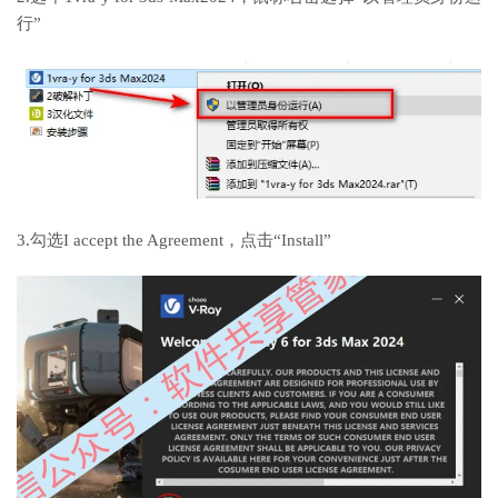
行”
3.勾选I accept the Agreement，点击“Install”