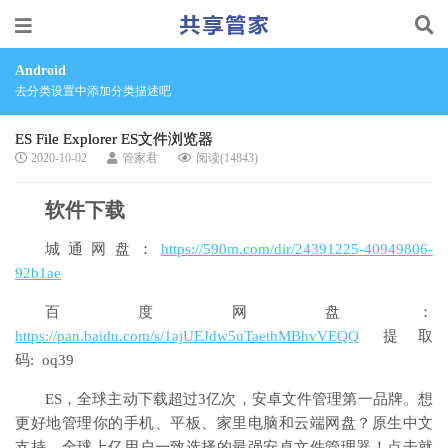
Android
去分类设置中添加分类描述吧
ES File Explorer ES文件浏览器
2020-10-02
管家君
阅读(14843)
软件下载
城通网盘：
https://590m.com/dir/24391225-40949806-
92b1ae
百度网盘：
https://pan.baidu.com/s/1ajUEJdw5uTaethMBhvVEQQ
提取
码: oq39
ES，全球主动下载超过3亿次，安卓文件管理第一品牌。想
更好地管理你的手机、平板、家里电脑和云端网盘？原生中文
支持，全球上亿用户一致选择的最强安卓文件管理器！点击就