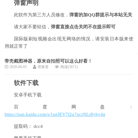
弹窗声明
此软件为第三方人员修改，
弹窗的加QQ群提示与本站无关
请大家不要轻信，
弹窗直接点击关闭不在提示即可
国际版刷短视频会出现无网络的情况，请安装日本版来使
用就正常了
带壳截图神器，原来自拍照可以这么好看！
2020-06-05
管家君
阅读(5671)
软件下载
安卓手机下载
百度网盘：
https://pan.baidu.com/s/1qeJEV7l2q7ncrNLr8yhy4g
提取码： dcc4