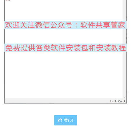
赞(
6
)