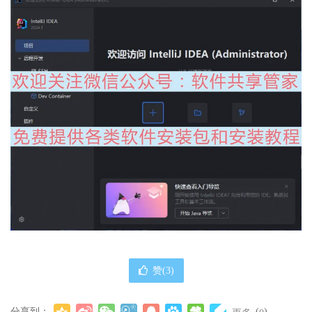
赞(
3
)
分享到：
(
)