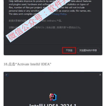
18.点击“Activate IntelliJ IDEA”