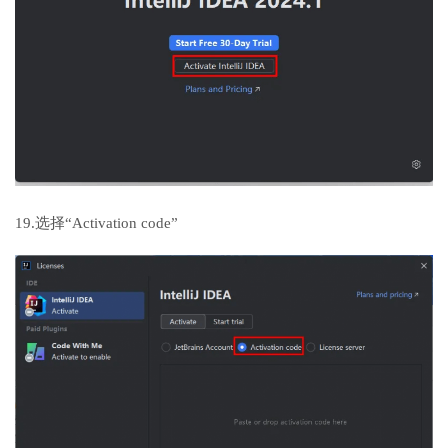
19.选择“Activation code”