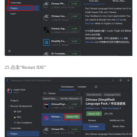
25.点击“Restart IDE”