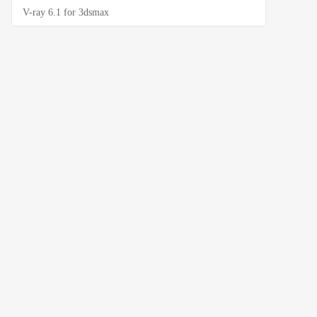
V-ray 6.1 for 3dsmax